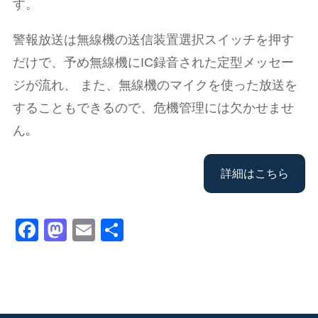
す。
警報放送は無線機の送信装置選択スイッチを押す
だけで、予め無線機にIC録音された定型メッセー
ジが流れ、 また、無線機のマイクを使った放送を
することもできるので、危機管理には欠かせませ
ん｡
詳細はこちら
F
M
E
共
a
a
m
有
c
st
ail
e
o