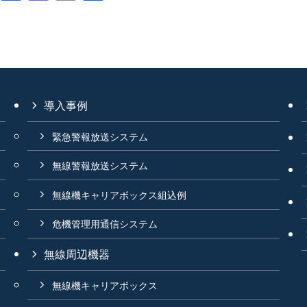
a
a
m
有
c
st
ail
e
o
b
d
o
o
導入事例
o
n
k
緊急警報放送システム
無線警報放送システム
無線機キャリアボックス組込例
危機管理用通信システム
無線周辺機器
無線機キャリアボックス