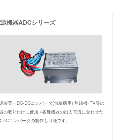
電源機器ADCシリーズ
源装置・DC-DCコンバータ(無線機用) 無線機･TV等の
器の取り付けに使用 ※各種機器の出力電流に合わせた
C-DCコンバータの製作も可能です。